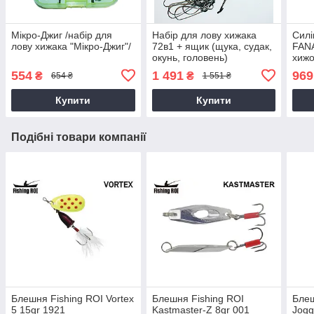
Мікро-Джиг /набір для
Набір для лову хижака
Силі
лову хижака "Мікро-Джиг"/
72в1 + ящик (щука, судак,
FANA
окунь, головень)
хижо
554
1 491
969
₴
₴
654 ₴
1 551 ₴
Купити
Купити
Подібні товари компанії
Блешня Fishing ROI Vortex
Блешня Fishing ROI
Блеш
5 15gr 1921
Kastmaster-Z 8gr 001
Jogg