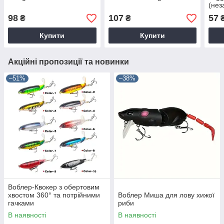
(нез
98
107
57
₴
₴
Купити
Купити
Акційні пропозиції та новинки
–51%
–38%
Воблер-Квокер з обертовим
хвостом 360° та потрійними
Воблер Миша для лову хижої
гачками
риби
В наявності
В наявності