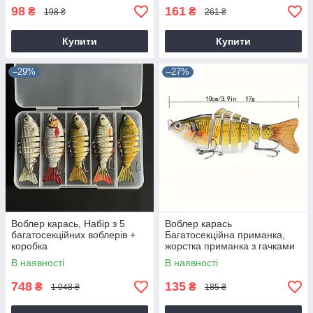
98
161
₴
₴
198 ₴
261 ₴
Купити
Купити
–29%
–27%
Воблер карась, Набір з 5
Воблер карась
багатосекційних воблерів +
Багатосекційна приманка,
коробка
жорстка приманка з гачками
В наявності
В наявності
748
135
₴
₴
1 048 ₴
185 ₴