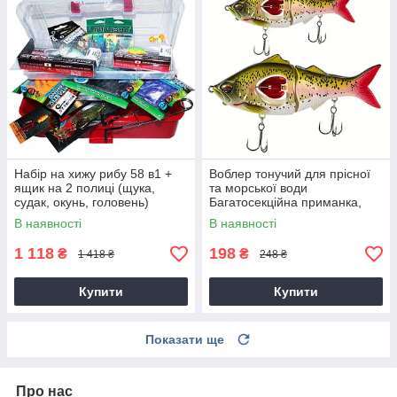
Набір на хижу рибу 58 в1 +
Воблер тонучий для прісної
ящик на 2 полиці (щука,
та морської води
судак, окунь, головень)
Багатосекційна приманка,
жорстка приманка з
В наявності
В наявності
пропелером і гачками
1 118
198
₴
₴
1 418 ₴
248 ₴
Купити
Купити
Показати ще
Про нас