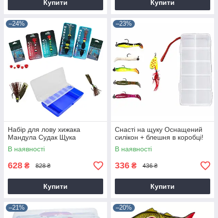
Купити
Купити
–24%
–23%
Набір для лову хижака
Снасті на щуку Оснащений
Мандула Судак Щука
силікон + блешня в коробці!
В наявності
В наявності
628
336
₴
₴
828 ₴
436 ₴
Купити
Купити
–21%
–20%