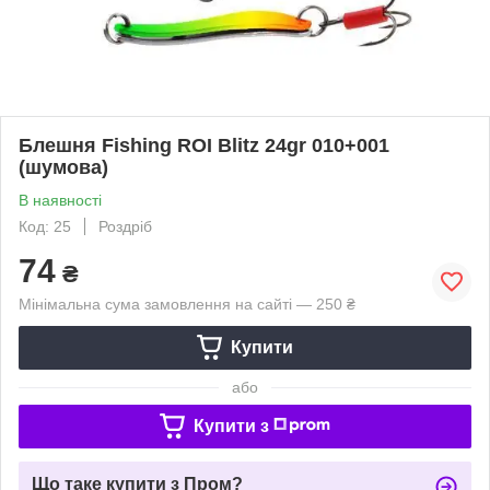
Блешня Fishing ROI Blitz 24gr 010+001
(шумова)
В наявності
Код: 25
Роздріб
74
₴
Мінімальна сума замовлення на сайті — 250 ₴
Купити
або
Купити з
Що таке купити з Пром?