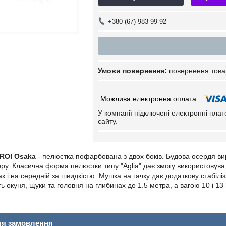
+380 (67) 983-99-92
повернення това
У компанії підключені електронні пла
сайту.
 ROI Osaka
- пелюстка пофарбована з двох боків. Будова осердя вир
ору. Класична форма пелюстки типу "Aglia" дає змогу використовува
так і на середній за швидкістю. Мушка на гачку дає додаткову стабілі
 окуня, щуки та головня на глибинах до 1.5 метра, а вагою 10 і 13 
ля замовлення