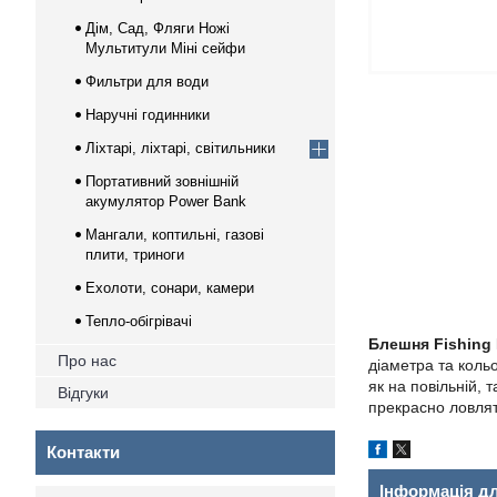
Дім, Сад, Фляги Ножі
Мультитули Міні сейфи
Фильтри для води
Наручні годинники
Ліхтарі, ліхтарі, світильники
Портативний зовнішній
акумулятор Power Bank
Мангали, коптильні, газові
плити, триноги
Ехолоти, сонари, камери
Тепло-обігрівачі
Блешня Fishing
Про нас
діаметра та коль
як на повільній, 
Відгуки
прекрасно ловлять
Контакти
Інформація д