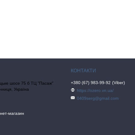
+380 (67) 983-99-92
Viber
цьке шосе 75 б ТЦ "Пасаж"
інниця, Україна
https://ozero.vn.ua/
0409serg@gmail.com
рнет-магазин