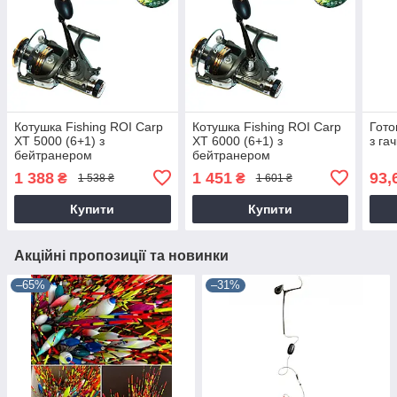
Котушка Fishing ROI Carp
Котушка Fishing ROI Carp
Гото
XT 5000 (6+1) з
XT 6000 (6+1) з
з га
бейтранером
бейтранером
1 388
1 451
93,
₴
₴
1 538 ₴
1 601 ₴
Купити
Купити
Акційні пропозиції та новинки
–65%
–31%