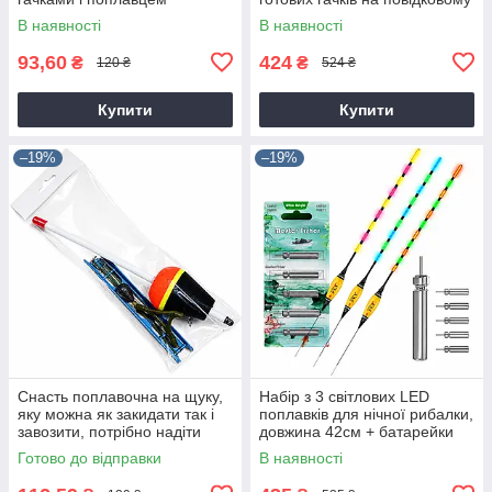
матеріалі
В наявності
В наявності
93,60
424
₴
₴
120 ₴
524 ₴
Купити
Купити
–19%
–19%
Снасть поплавочна на щуку,
Набір з 3 світлових LED
яку можна як закидати так і
поплавків для нічної рибалки,
завозити, потрібно надіти
довжина 42см + батарейки
тільки живця.
CR425-5шт
Готово до відправки
В наявності