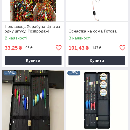
Поплавець Херабуна Ціна за
одну штуку. Розпродаж!
Оснастка на сома Готова
В наявності
В наявності
33,25
101,43
₴
₴
95 ₴
147 ₴
Купити
Купити
–26%
–25%