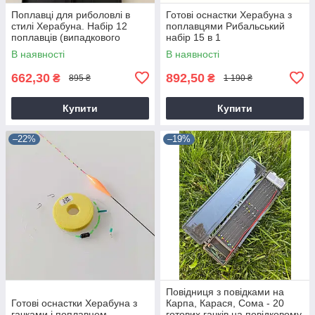
Поплавці для риболовлі в
Готові оснастки Херабуна з
стилі Херабуна. Набір 12
поплавцями Рибальський
поплавців (випадкового
набір 15 в 1
кольору ваги та довжини) +
В наявності
В наявності
коробка
662,30
892,50
₴
₴
895 ₴
1 190 ₴
Купити
Купити
–22%
–19%
Повідниця з повідками на
Готові оснастки Херабуна з
Карпа, Карася, Сома - 20
гачками і поплавцем
готових гачків на повідковому