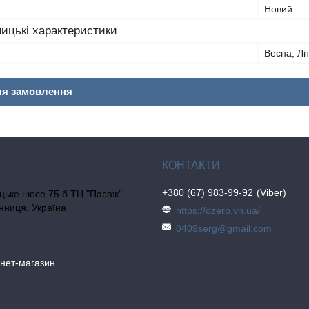
Новий
ицькі характеристики
Весна, Лі
ля замовлення
+380 (67) 983-99-92
Viber
цьке шосе 75 б ТЦ "Пасаж"
інниця, Україна
https://ozero.vn.ua/
0409serg@gmail.com
рнет-магазин