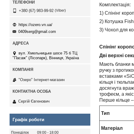
Комплектація:
Viber
+380 (67) 983-99-92
1) Спінінг коро
2) Котушка Fish
https://ozero.vn.ua/
3) Чохол для ко
0409serg@gmail.com
Спінінг коропо
вул. Хмельницьке шосе 75 б ТЦ
Дві верхні сек
"Пасаж" (Лісопарк), Вінниця, Україна
Мають бланки м
ручку з протик
вставками «SiC»
"Озеро" Інтернет-магазин
кільця і тюльпа
досягнута враж
трофеєм, а які
Перше кільце –
Сергій Євгенович
Тип
Графік роботи
Матеріал
Понеділок
09:00
18:00