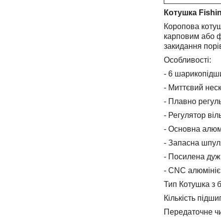
Котушка Fishi
Коропова котуш
карповим або ф
закидання порів
Особливості:
- 6 шарикопідш
- Миттєвий нес
- Плавно регул
- Регулятор віл
- Основна алюм
- Запасна шпул
- Посилена дуж
- CNC алюмініє
Тип Котушка з
Кількість підши
Передаточне чи