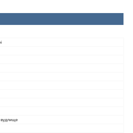
i
 вудлище