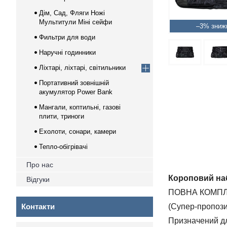
Дім, Сад, Фляги Ножі
Мультитули Міні сейфи
–3%
Фильтри для води
Наручні годинники
Ліхтарі, ліхтарі, світильники
Портативний зовнішній
акумулятор Power Bank
Мангали, коптильні, газові
плити, триноги
Ехолоти, сонари, камери
Тепло-обігрівачі
Про нас
Короповий набір
Відгуки
ПОВНА КОМПЛ
Контакти
(Супер-пропози
Призначений для