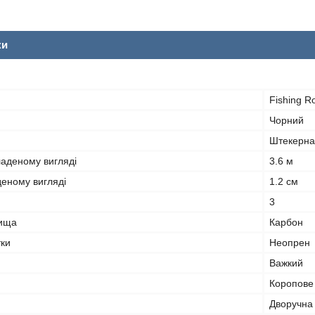
ки
Fishing Ro
Чорний
Штекерна
ладеному вигляді
3.6 м
деному вигляді
1.2 см
3
лища
Карбон
тки
Неопрен
Важкий
Коропове
Дворучна