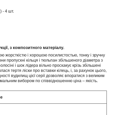
 - 4 шт.
укції, з композитного матеріалу.
ю жорсткістю і хорошою посилистостью, тонку і зручну
ни пропускні кільця і тюльпан збільшеного діаметра з
лосіні і шок лідера вільно проскакує крізь збільшені
я тертя ліски про вставки кілець, і, за рахунок цього,
ності вудилищ цієї серії дозволяє впоратися з великим
тимальним вибором по співвідношенню ціна – якість.
не