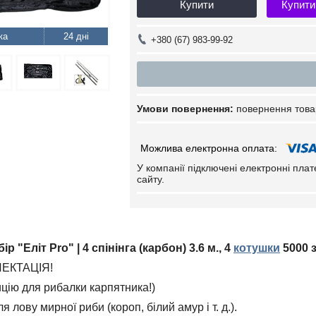
Купити
Купити
24 дні
+380 (67) 983-99-92
повернення това
У компанії підключені електронні пла
сайту.
 "Еліт Pro" | 4 спінінга (карбон) 3.6 м., 4
котушки
5000 
ЕКТАЦІЯ!
цію для рибалки карпятника!)
 лову мирної риби (короп, білий амур і т. д.).