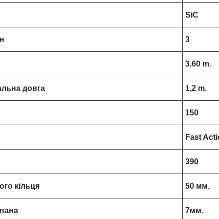
SiC
ін
3
3,60 m.
альна довга
1,2 m.
150
Fast Act
390
ого кільця
50 мм.
ьпана
7мм.