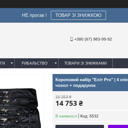
НЕ прогав !
ТОВАР ЗІ ЗНИЖКОЮ
+380 (67) 983-99-92
УГИ
РИБАЛЬСТВО
ТОВАРИ ЗІ ЗНИЖКАМИ
Короповий набір "Еліт Pro" | 4 спі
чохол + подарунок
15 253 ₴
14 753 ₴
В наявності
Код:
5532