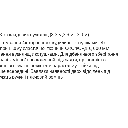
х складових вудилищ (3.3 м,3.6 м і 3,9 м)
портування 4х коропових вудилищ з котушками і 4х
 і при цьому еластичної тканини-ОКСФОРД Д-600 ММ.
ування вудилищ з котушками. Для дбайливого зберігання
онані з міцної пропиленной підкладки, що повністю
ці, які здатні помістити парасольку, стійки під
ще всередині. Завдяки наявності двох відділень під
жать ручки і плечовий ремінь.