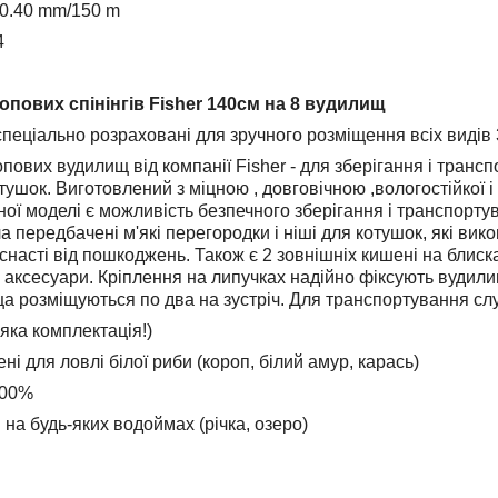
-0.40 mm/150 m
4
опових спінінгів Fisher 140см на 8 вудилищ
пеціально розраховані для зручного розміщення всіх видів 3-
пових вудилищ від компанії Fisher - для зберігання і транс
тушок. Виготовлений з міцною , довговічною ,вологостійкої
ної моделі є можливість безпечного зберігання і транспорт
а передбачені м'які перегородки і ніші для котушок, які вик
снасті від пошкоджень. Також є 2 зовнішніх кишені на блискав
і аксесуари. Кріплення на липучках надійно фіксують вудили
а розміщуються по два на зустріч. Для транспортування слу
яка комплектація!)
ні для ловлі білої риби (короп, білий амур, карась)
100%
на будь-яких водоймах (річка, озеро)