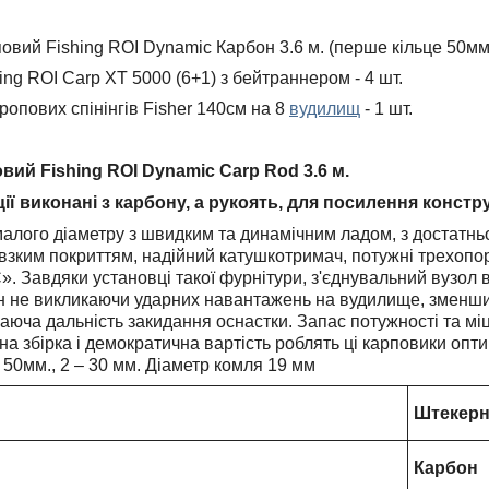
повий Fishing ROI Dynamic Карбон 3.6 м. (перше кільце 50мм)
ing ROI Carp XT 5000 (6+1) з бейтраннером - 4 шт.
ропових спінінгів Fisher 140см на 8
вудилищ
- 1 шт.
вий Fishing ROI Dynamic Carp Rod 3.6 м.
ції виконані з карбону, а рукоять, для посилення констр
алого діаметру з швидким та динамічним ладом, з достатньо
овзким покриттям, надійний катушкотримач, потужні трехопор
. Завдяки установці такої фурнітури, з'єднувальний вузол во
н не викликаючи ударних навантажень на вудилище, зменшилас
аюча дальність закидання оснастки. Запас потужності та міц
сна збірка і демократична вартість роблять ці карповики оп
 50мм., 2 – 30 мм. Діаметр комля 19 мм
Штекер
Карбон