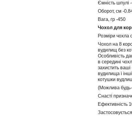
Ємність шпулі 
Оборот, см -0.8
Вага, гр -450
Чохол для кор
Розміри чохла с
Чохол на 8 коро
вудилищ без ко
Особливість да
в середині чохл
захистить ваші 
вудилища і інш
котушки вудлищ
(Можлива будь-
Снасті призначе
Ефективність 
Застосовується 