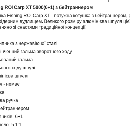
ng ROI Carp XT 5000(6+1) з бейтраннером
ка Fishing ROI Carp XT - потужна котушка з бейтраннером,
ідерним вудлищем. Великого розміру алюмінієва шпуля цієї
няно зі снастями традиційної концепції.
ипника з нержавіючої сталі
кінченний гальма зворотного ходу
ьований гальма
ьного ходу шпулі
інієва шпуля
я - немає
ка
ва ручка
 бейтраннером
пників -6+1
сло -5.1:1