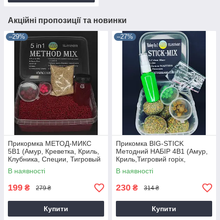
Акційні пропозиції та новинки
–29%
–27%
Прикормка МЕТОД-МИКС
Прикомка BIG-STICK
5В1 (Амур, Креветка, Криль,
Методний НАБІР 4В1 (Амур,
Клубника, Специи, Тигровый
Криль,Тигровий горіх,
Орех, Халибут)
Халібут, Ч=часник, кукурудза,
В наявності
В наявності
туті-фрут)
199
230
₴
₴
279 ₴
314 ₴
Купити
Купити