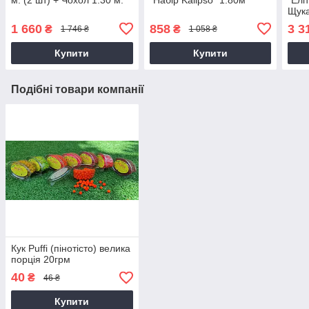
Щук
1 660
858
3 3
₴
₴
1 746 ₴
1 058 ₴
Купити
Купити
Подібні товари компанії
Кук Puffi (пінотісто) велика
порція 20грм
40
₴
46 ₴
Купити