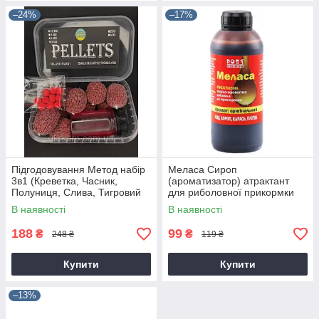
–24%
–17%
Підгодовування Метод набір
Меласа Сироп
3в1 (Креветка, Часник,
(ароматизатор) атрактант
Полуниця, Слива, Тигровий
для риболовної прикормки
горіх, Амур, Халібуд,
В наявності
В наявності
Кукурудза, Туті-фруті,)
188
99
₴
₴
248 ₴
119 ₴
Купити
Купити
–13%