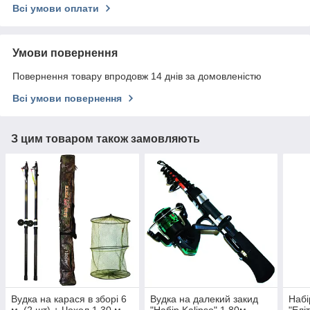
Всі умови оплати
Умови повернення
Повернення товару впродовж 14 днів за домовленістю
Всі умови повернення
З цим товаром також замовляють
Вудка на карася в зборі 6
Вудка на далекий закид
Набі
м. (2 шт) + Чохол 1.30 м.
"Набір Kalipso" 1.80м
"Елі