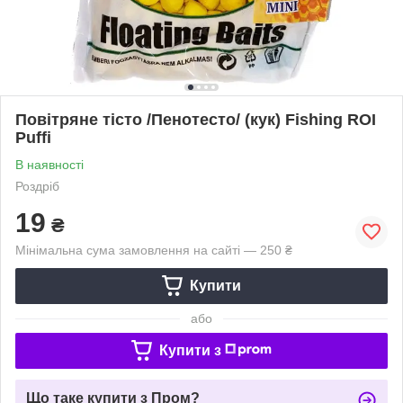
Повітряне тісто /Пенотесто/ (кук) Fishing ROI
Puffi
В наявності
Роздріб
19
₴
Мінімальна сума замовлення на сайті — 250 ₴
Купити
або
Купити з
Що таке купити з Пром?