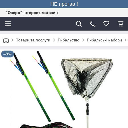
НЕ прогав !
"Озеро" Інтернет-магазин
Товари та послуги
Рибальство
Рибальські набори
–8%