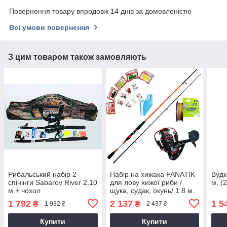
Повернення товару впродовж 14 днів за домовленістю
Всі умови повернення
З цим товаром також замовляють
Рибальський набір 2
Набір на хижака FANATIK
Вудк
спінінги Sabarov River 2.10
для лову хижої риби /
м. (
м + чохол
щука, судак, окунь/ 1.8 м.
1 792
2 137
1 5
₴
₴
1 932 ₴
2 437 ₴
Купити
Купити