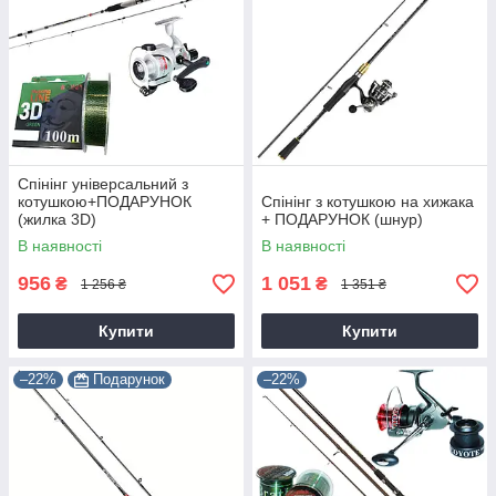
Спінінг універсальний з
котушкою+ПОДАРУНОК
Спінінг з котушкою на хижака
(жилка 3D)
+ ПОДАРУНОК (шнур)
В наявності
В наявності
956
1 051
₴
₴
1 256 ₴
1 351 ₴
Купити
Купити
–22%
Подарунок
–22%