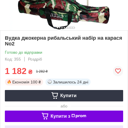
Вудка джокерна рибальський набір на карася
No2
Готово до відправки
Код: 355
Роздріб
1 182
₴
1 282 ₴
Економія
100 ₴
Залишилось
24 дні
Купити
або
Купити з