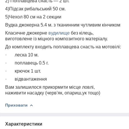
2) Поплавцева снасть — 2 шт.
4)Підсак рибальський 50 см.
5)Чехол 80 см на 2 секции
Вудка джокерна 5.4 м. з тканинним чутливим кінчиком
Класичне джокерне
вудилище
без кілець,
виготовлене із міцного композитного матеріалу.
До комплекту входить поплавцева снасть на мотовілі:
· леска 10 м.
· поплавець 0.5 г.
· крючок 1 шт.
· відвантаження
Вам залишилося прикормити місце ловлі,
наживити насадку (черв'як, опариш,ук тощо)
Приховати
Характеристики