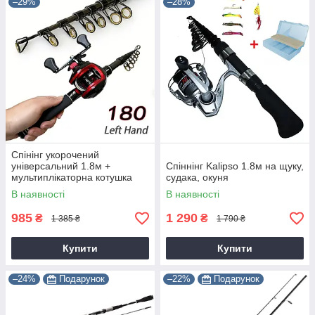
–29%
–28%
Спінінг укорочений
універсальний 1.8м +
Спіннінг Kalipso 1.8м на щуку,
мультиплікаторна котушка
судака, окуня
В наявності
В наявності
985
1 290
₴
₴
1 385 ₴
1 790 ₴
Купити
Купити
–24%
Подарунок
–22%
Подарунок