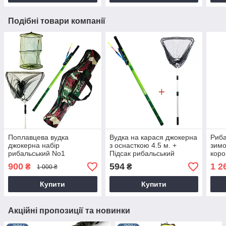
Подібні товари компанії
Поплавцева вудка
Вудка на карася джокерна
Риба
джокерна набір
з оснасткою 4.5 м. +
зимо
рибальський No1
Підсак рибальський
коро
складаний
Вол
900
594
1 2
₴
₴
1 000 ₴
мор
Купити
Купити
Акційні пропозиції та новинки