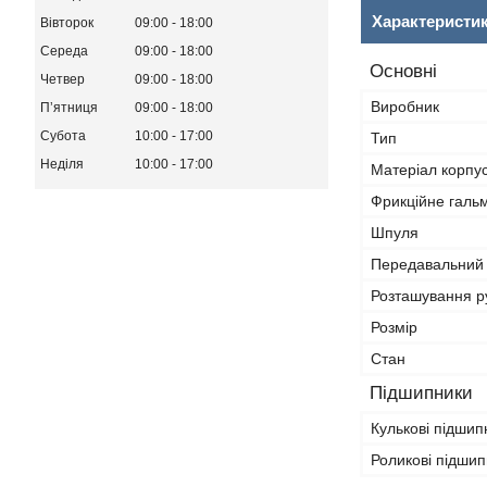
Характеристи
Вівторок
09:00
18:00
Середа
09:00
18:00
Основні
Четвер
09:00
18:00
Виробник
Пʼятниця
09:00
18:00
Субота
10:00
17:00
Тип
Неділя
10:00
17:00
Матеріал корпу
Фрикційне галь
Шпуля
Передавальний 
Розташування р
Розмір
Стан
Підшипники
Кулькові підшип
Роликові підши