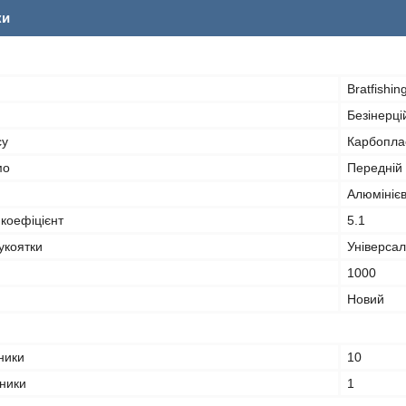
ки
Bratfishin
Безінерці
су
Карбопла
мо
Передній
Алюмініє
коефіцієнт
5.1
укоятки
Універса
1000
Новий
ники
10
пники
1