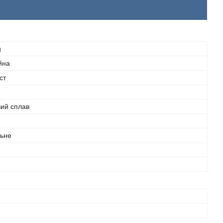
g
йна
ст
вий сплав
льне