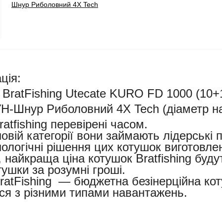
Шнур Риболовний 4X Tech
ція:
 BratFishing Utecate KURO FD 1000 (10+
-Шнур Риболовний 4X Tech (діаметр на
atfishing перевірені часом.
новій категорії вони займають лідерські 
ологічні рішення цих котушок виготовле
, найкраща ціна котушок Bratfishing буд
тушки за розумні гроші.
ratFishing — бюджетна безінерційна ко
ся з різними типами навантажень.