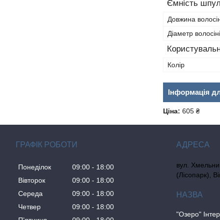
Ємність шпул
Довжина волосін
Діаметр волосін
Користувальн
Колір
Інформація д
Ціна:
605 ₴
ГРАФІК РОБОТИ
вул. Хмельни
Понеділок
09:00
18:00
(Лісопарк), В
Вівторок
09:00
18:00
Середа
09:00
18:00
Четвер
09:00
18:00
"Озеро" Інте