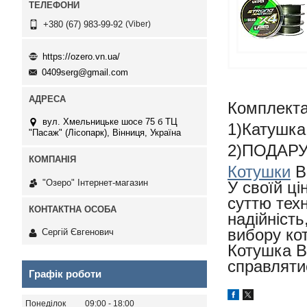
Viber
+380 (67) 983-99-92
https://ozero.vn.ua/
0409serg@gmail.com
Комплекта
вул. Хмельницьке шосе 75 б ТЦ
1)Катушка
"Пасаж" (Лісопарк), Вінниця, Україна
2)ПОДАРУН
Котушки
Br
"Озеро" Інтернет-магазин
У своїй ці
суттю техн
надійність
вибору ко
Сергій Євгенович
Котушка B
справляти
Графік роботи
Понеділок
09:00
18:00