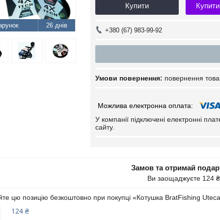
Купити
Купити
26 днів
+380 (67) 983-99-92
повернення това
У компанії підключені електронні пла
сайту.
Замов та отримай пода
Ви заощаджуєте 124 ₴
те цю позицію безкоштовно при покупці «Котушка BratFishing Utec
124 ₴