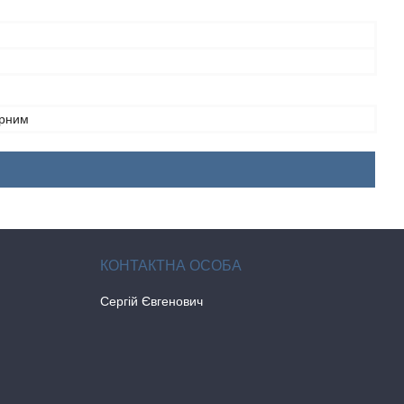
орним
Сергій Євгенович