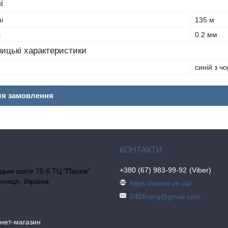
і
і
135 м
і
0.2 мм
ицькі характеристики
синій з ч
ля замовлення
+380 (67) 983-99-92
Viber
цьке шосе 75 б ТЦ "Пасаж"
інниця, Україна
https://ozero.vn.ua/
0409serg@gmail.com
рнет-магазин