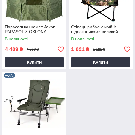
Парасолька+намет Jaxon
Стілець рибальський із
PARASOL Z OSŁONĄ
підлокітниками великий
В наявності
В наявності
4 409
1 021
₴
₴
4 909 ₴
1 121 ₴
Купити
Купити
–3%