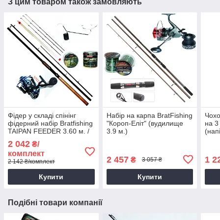
З цим товаром також замовляють
Фідер у складі спінінг
Набір на карпа BratFishing
Чохо
фідерний набір Bratfishing
"Короп-Еліт" (вудилище
на 3
TAIPAN FEEDER 3.60 м. /
3.9 м.)
(нап
80-180 g
2 042
₴/
комплект
2 457
1 2
₴
3 057 ₴
2 142 ₴/комплект
Купити
Купити
Подібні товари компанії