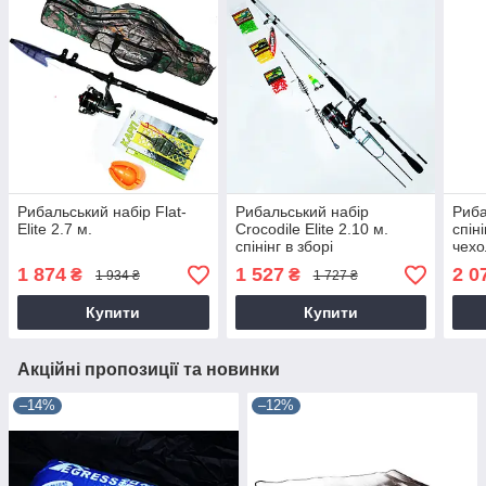
Рибальський набір Flat-
Рибальський набір
Риба
Elite 2.7 м.
Crocodile Elite 2.10 м.
спін
спінінг в зборі
чехо
1 874
1 527
2 0
₴
₴
1 934 ₴
1 727 ₴
Купити
Купити
Акційні пропозиції та новинки
–14%
–12%