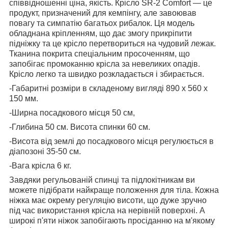
співвідношенні ціна, якість. Крісло SR-2 Comfort — це
продукт, призначений для кемпінгу, але завоював
повагу та симпатію багатьох рибалок. Ця модель
обладнана кріпленням, що дає змогу прикріпити
підніжку та це крісло перетвориться на чудовий лежак.
Тканина покрита спеціальним просоченням, що
запобігає промоканню крісла за невеликих опадів.
Крісло легко та швидко розкладається і збирається.
-Габаритні розміри в складеному вигляді 890 х 560 х
150 мм.
-Ширна посадкового місця 50 см,
-Глибина 50 см. Висота спинки 60 см.
-Висота від землі до посадкового місця регулюється в
діапозоні 35-50 см.
-Вага крісла 6 кг.
Завдяки регульованій спинці та підлокітникам ви
можете підібрати найкраще положення для тіла. Кожна
ніжка має окрему регуляцію висоти, що дуже зручно
під час використання крісла на нерівній поверхні. А
широкі п'яти ніжок запобігають просіданню на м'якому