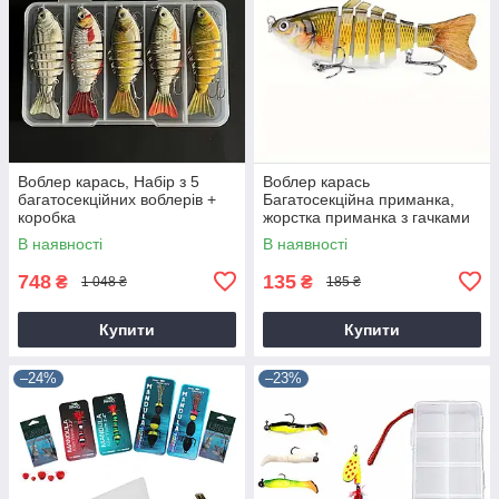
Воблер карась, Набір з 5
Воблер карась
багатосекційних воблерів +
Багатосекційна приманка,
коробка
жорстка приманка з гачками
В наявності
В наявності
748
135
₴
₴
1 048 ₴
185 ₴
Купити
Купити
–24%
–23%