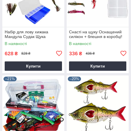
Набір для лову хижака
Снасті на щуку Оснащений
Мандула Судак Щука
силікон + блешня в коробці!
В наявності
В наявності
628
336
₴
₴
828 ₴
436 ₴
Купити
Купити
–21%
–20%