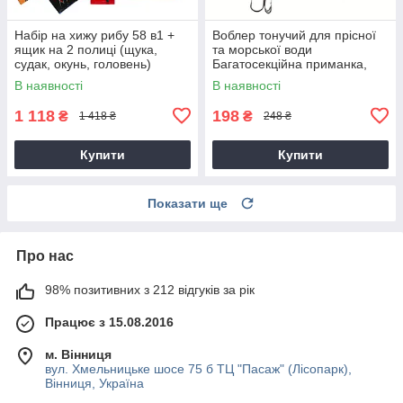
Набір на хижу рибу 58 в1 +
Воблер тонучий для прісної
ящик на 2 полиці (щука,
та морської води
судак, окунь, головень)
Багатосекційна приманка,
жорстка приманка з
В наявності
В наявності
пропелером і гачками
1 118
198
₴
₴
1 418 ₴
248 ₴
Купити
Купити
Показати ще
Про нас
98% позитивних з 212 відгуків за рік
Працює з 15.08.2016
м. Вінниця
вул. Хмельницьке шосе 75 б ТЦ "Пасаж" (Лісопарк),
Вінниця, Україна