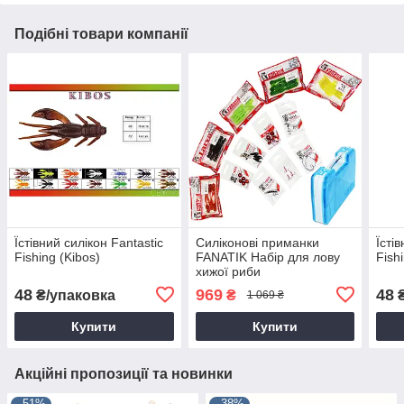
Подібні товари компанії
Їстівний силікон Fantastic
Силіконові приманки
Їсті
Fishing (Kibos)
FANATIK Набір для лову
Fish
хижої риби
48
969
48
₴/упаковка
₴
₴
1 069 ₴
Купити
Купити
Акційні пропозиції та новинки
–51%
–38%