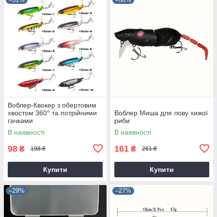
Воблер-Квокер з обертовим
хвостом 360° та потрійними
Воблер Миша для лову хижої
гачками
риби
В наявності
В наявності
98
161
₴
₴
198 ₴
261 ₴
Купити
Купити
–29%
–27%