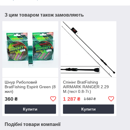
З цим товаром також замовляють
Шнур Риболовий
Спінінг BratFishing
BratFishing Espirit Green (8
AIRMARK RANGER 2.29
жил)
М.(тест 0.8-7г.)
360
1 287
₴
₴
1 587 ₴
Купити
Купити
Подібні товари компанії