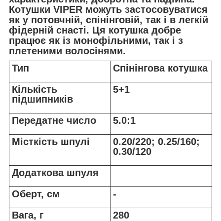
Котушки VIPER можуть застосовуватися
як у потовчній, спінінговій, так і в легкій
фідерній снасті. Ця котушка добре
працює як із монофільними, так і з
плетеними волосінями.
Тип
Спінінгова котушка
Кількість
5+1
підшипників
Передатне число
5.0:1
Місткість шпулі
0.20/220; 0.25/160;
0.30/120
Додаткова шпуля
Оберт, см
-
Вага, г
280