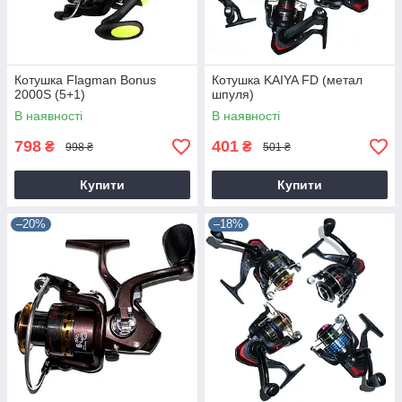
Котушка Flagman Bonus
Котушка KAIYA FD (метал
2000S (5+1)
шпуля)
В наявності
В наявності
798
401
₴
₴
998 ₴
501 ₴
Купити
Купити
–20%
–18%