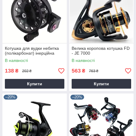
Котушка для вудки небитка
Велика коропова котушка FD
(полікарбонат) інерційна
- JE 7000
В наявності
В наявності
138
563
₴
₴
202 ₴
763 ₴
Купити
Купити
–20%
–20%