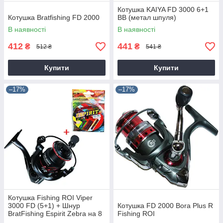
Котушка KAIYA FD 3000 6+1
Котушка Bratfishing FD 2000
BB (метал шпуля)
В наявності
В наявності
412
441
₴
₴
512 ₴
541 ₴
Купити
Купити
–17%
–17%
Котушка Fishing ROI Viper
3000 FD (5+1) + Шнур
Котушка FD 2000 Bora Plus R
BratFishing Espirit Zebra на 8
Fishing ROI
ниток