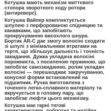
Котушка мають механізм миттєвого
стопора зворотного ходу ротора
(антиреверс).
Котушка Вайпер комплектується
шпулею з перфорованою спідницею та
канавками, що запобігають
прокручуванню висохлого шнура.
Бортик AR-C дає змогу волосіні сходити
зі шпулі з мінімальними втратами на
тертя, що збільшує дальність і точність
закидання. Дужка укладача волосіні
порожниста, з посиленою пружиною, що
запобігає самозкиданню, ролик укладач
волосіні — перешкоджає закручуванню,
конусної форми встановлений на
підшипник. Ручка виготовлена з
точеного легко-сплавного матеріалу та
вкручується в головну пару, що
запобігає люфти цього механізму.
Котушка має гарні тягові
характеристики, добротна та надійна.