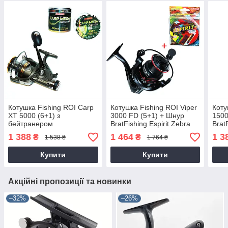
Котушка Fishing ROI Carp
Котушка Fishing ROI Viper
Коту
XT 5000 (6+1) з
3000 FD (5+1) + Шнур
1500
бейтранером
BratFishing Espirit Zebra
Brat
на 8 ниток
на 8
1 388
1 464
1 3
₴
₴
1 538 ₴
1 764 ₴
Купити
Купити
Акційні пропозиції та новинки
–32%
–26%