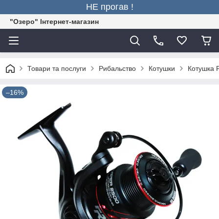
НЕ прогав !
"Озеро" Інтернет-магазин
Товари та послуги
Рибальство
Котушки
Котушка F
–16%