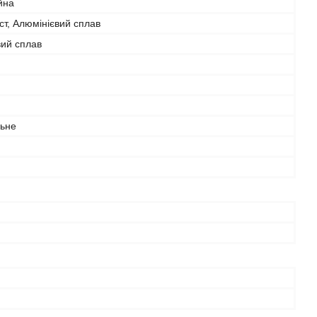
йна
т, Алюмінієвий сплав
вий сплав
льне