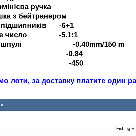
юмінієва ручка
шка з бейтранером
ь підшипників -6+1
тне число -5.1:1
сть шпулі -0.40mm/150 m
т, см -0.84
а, г -450
о лоти, за доставку платите один ра
ки
Fishing Ro