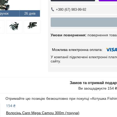
+380 (67) 983-99-92
26 днів
повернення това
У компанії підключені електронні пла
сайту.
Замов та отримай пода
Ви заощаджуєте 154 ₴
Отримайте цю позицію безкоштовно при покупці «Котушка Fishi
154 ₴
Волосінь Carp Mega Camou 300m (тонуча)