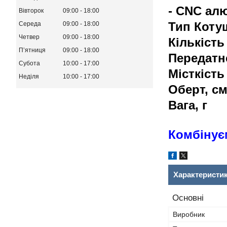
- CNC ал
Вівторок
09:00
18:00
Тип Коту
Середа
09:00
18:00
Четвер
09:00
18:00
Кількіст
Пʼятниця
09:00
18:00
Переда
Субота
10:00
17:00
Місткі
Неділя
10:00
17:00
Обер
Ваг
Комбінуєм
Характеристи
Основні
Виробник