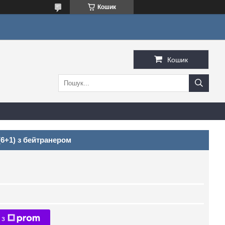
Кошик
Кошик
(6+1) з бейтранером
 з