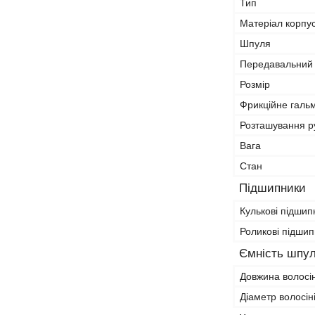
Тип
Матеріал корпу
Шпуля
Передавальний 
Розмір
Фрикційне галь
Розташування р
Вага
Стан
Підшипники
Кулькові підшип
Роликові підши
Ємність шпул
Довжина волосін
Діаметр волосін