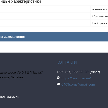
ицькі характеристики
в наявнос
Срібляст
Бейтране
ля замовлення
+380 (67) 983-99-92
Viber
цьке шосе 75 б ТЦ "Пасаж"
інниця, Україна
https://ozero.vn.ua/
0409serg@gmail.com
рнет-магазин