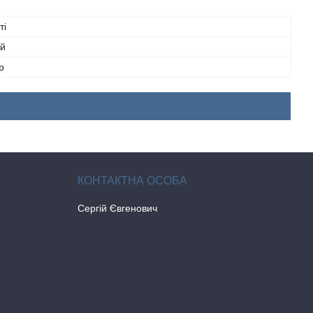
ті
ий
р
Сергій Євгенович