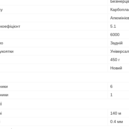
Безінерці
су
Карбоплас
Алюмініє
коефіцієнт
5.1
6000
мо
Задній
укоятки
Універса
450 г
Новий
ники
6
пники
1
і
і
140 м
і
0.4 мм