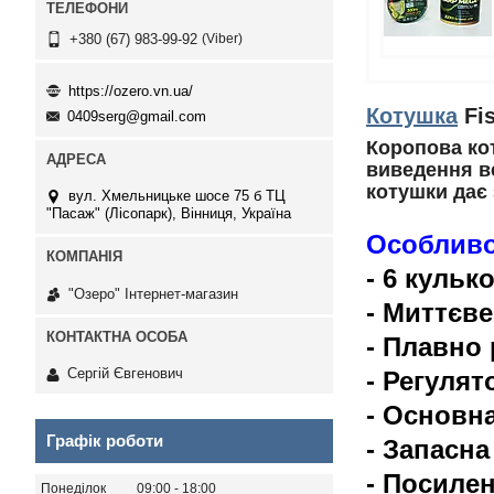
Viber
+380 (67) 983-99-92
https://ozero.vn.ua/
Котушка
Fis
0409serg@gmail.com
Коропова ко
виведення в
котушки дає 
вул. Хмельницьке шосе 75 б ТЦ
"Пасаж" (Лісопарк), Вінниця, Україна
Особливо
- 6 кульк
"Озеро" Інтернет-магазин
- Миттєве
- Плавно
Сергій Євгенович
- Регулят
- Основн
Графік роботи
- Запасн
- Посиле
Понеділок
09:00
18:00