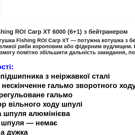
hing ROI Carp XT 6000 (6+1) з бейтранером
тушка Fishing ROI Carp XT — потужна котушка з б
еликої риби короповим або фідерним вудлищем. В
змогу помітно збільшити дальність закидання, по
сті:
опідшипника з неіржавкої сталі
 нескінченне гальмо зворотного ход
 регульоване гальмо
ор вільного ходу шпулі
а шпуля алюмінієва
а шпуля — немає
на дужка