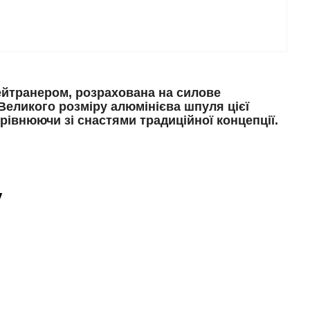
ейтранером, розрахована на силове
еликого розміру алюмінієва шпуля цієї
рівнюючи зі снастями традиційної концепції.
у