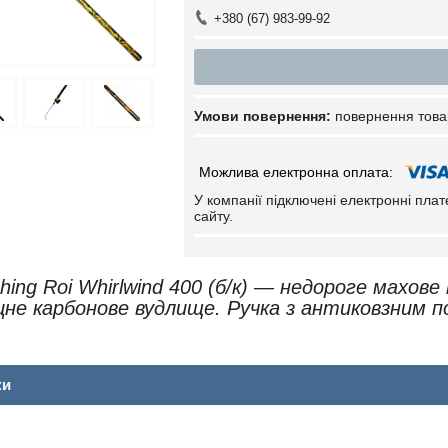
+380 (67) 983-99-92
повернення това
У компанії підключені електронні пла
сайту.
hing Roi Whirlwind 400 (б/к) — недороге махове
цне карбонове вудлище. Ручка з антиковзним
ки