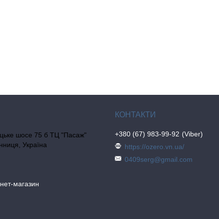
+380 (67) 983-99-92
Viber
цьке шосе 75 б ТЦ "Пасаж"
інниця, Україна
https://ozero.vn.ua/
0409serg@gmail.com
рнет-магазин