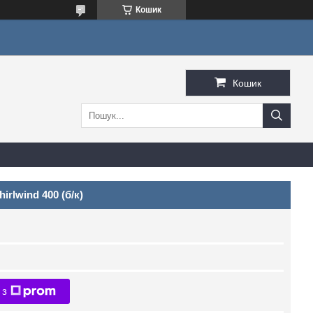
Кошик
Кошик
rlwind 400 (б/к)
 з