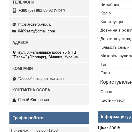
Виробник
Viber
+380 (67) 983-99-92
Колір
Конструкція
https://ozero.vn.ua/
Довжина в розк
0409serg@gmail.com
Довжина у скла
Кількість секцій
вул. Хмельницьке шосе 75 б ТЦ
Матеріал вуди
"Пасаж" (Лісопарк), Вінниця, Україна
Тип
Стан
"Озеро" Інтернет-магазин
Користувальн
Сезон
Сергій Євгенович
Кастинг-тест
Інформація д
Графік роботи
Ціна:
896 ₴
Понеділок
09:00
18:00