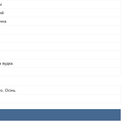
i
ий
ічна
а вудка
то, Осінь