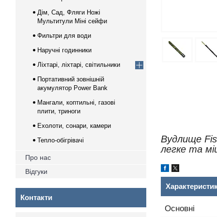
Дім, Сад, Фляги Ножі
Мультитули Міні сейфи
Фильтри для води
Наручні годинники
Ліхтарі, ліхтарі, світильники
Портативний зовнішній
акумулятор Power Bank
Мангали, коптильні, газові
плити, триноги
Ехолоти, сонари, камери
Вудлище Fis
Тепло-обігрівачі
легке та мі
Про нас
Відгуки
Характеристи
Контакти
Основні