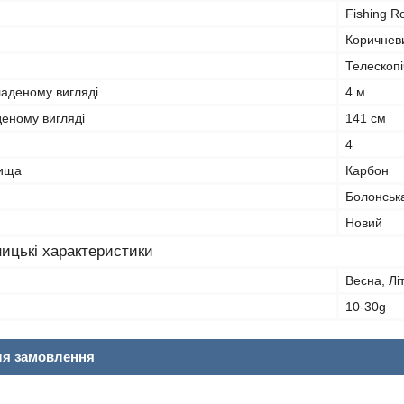
Fishing Ro
Коричнев
Телескоп
ладеному вигляді
4 м
деному вигляді
141 см
4
лища
Карбон
Болонськ
Новий
ицькі характеристики
Весна, Лі
10-30g
ля замовлення