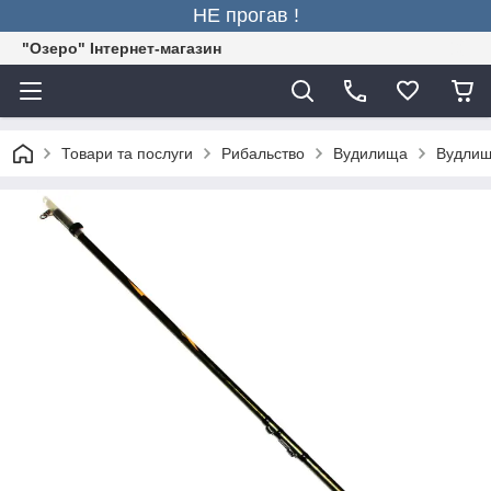
НЕ прогав !
"Озеро" Інтернет-магазин
Товари та послуги
Рибальство
Вудилища
Вудлище