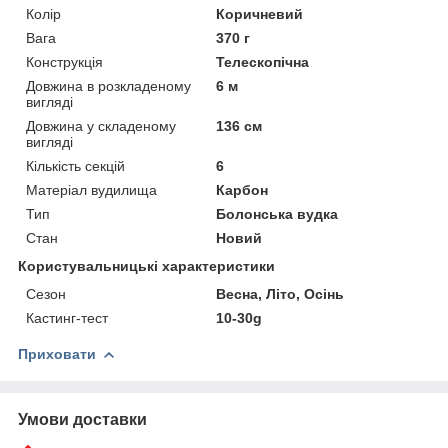
Колір
Коричневий
Вага
370 г
Конструкція
Телескопічна
Довжина в розкладеному
6 м
вигляді
Довжина у складеному
136 см
вигляді
Кількість секцій
6
Матеріал вудилища
Карбон
Тип
Болонська вудка
Стан
Новий
Користувальницькі характеристики
Сезон
Весна, Літо, Осінь
Кастинг-тест
10-30g
Приховати
Умови доставки