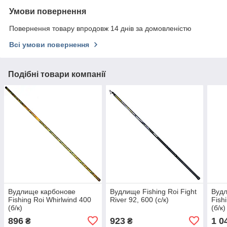
Умови повернення
Повернення товару впродовж 14 днів за домовленістю
Всі умови повернення
Подібні товари компанії
Вудлище карбонове
Вудлище Fishing Roi Fight
Вуд
Fishing Roi Whirlwind 400
River 92, 600 (с/к)
Fish
(б/к)
(б/к)
896
923
1 0
₴
₴