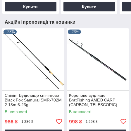
Купити
Купити
Акційні пропозиції та новинки
–23%
–23%
Спінінг Вудилище спінінгове
Коропове вудлище
Black Fox Samurai SMR-702M
BratFishing AMEO CARP
2.13m 6-23g
(CARBON, TELESCOPIC)
3.00 m / 120-220 g.
В наявності
В наявності
986
998
₴
₴
1 286 ₴
1 298 ₴