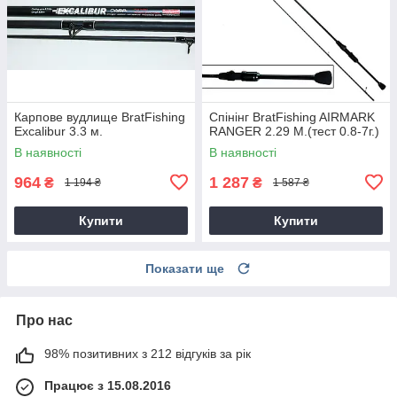
Карпове вудлище BratFishing
Спінінг BratFishing AIRMARK
Excalibur 3.3 м.
RANGER 2.29 М.(тест 0.8-7г.)
В наявності
В наявності
964
1 287
₴
₴
1 194 ₴
1 587 ₴
Купити
Купити
Показати ще
Про нас
98% позитивних з 212 відгуків за рік
Працює з 15.08.2016