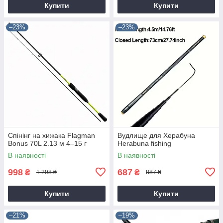
Купити
Купити
–23%
–23%
Спінінг на хижака Flagman
Вудлище для Херабуна
Bonus 70L 2.13 м 4–15 г
Herabuna fishing
В наявності
В наявності
998
687
₴
₴
1 298 ₴
887 ₴
Купити
Купити
–21%
–19%