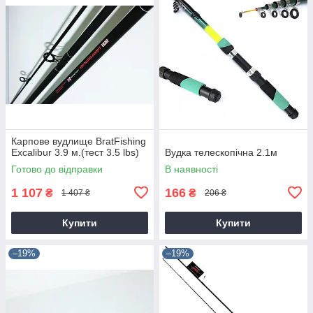
Карпове вудлище BratFishing
Excalibur 3.9 м.(тест 3.5 lbs)
Вудка телескопічна 2.1м
Готово до відправки
В наявності
1 107
166
₴
₴
1 407 ₴
206 ₴
Купити
Купити
–19%
–19%