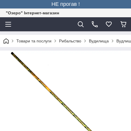
НЕ прогав !
"Озеро" Інтернет-магазин
Товари та послуги
Рибальство
Вудилища
Вудлище