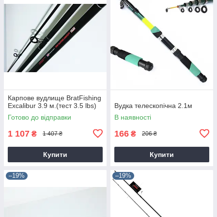
Карпове вудлище BratFishing
Excalibur 3.9 м.(тест 3.5 lbs)
Вудка телескопічна 2.1м
Готово до відправки
В наявності
1 107
166
₴
₴
1 407 ₴
206 ₴
Купити
Купити
–19%
–19%