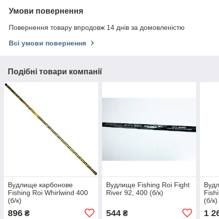
Умови повернення
Повернення товару впродовж 14 днів за домовленістю
Всі умови повернення
Подібні товари компанії
Вудлище карбонове
Вудлище Fishing Roi Fight
Вуд
Fishing Roi Whirlwind 400
River 92, 400 (б/к)
Fish
(б/к)
(б/к)
896
544
1 2
₴
₴