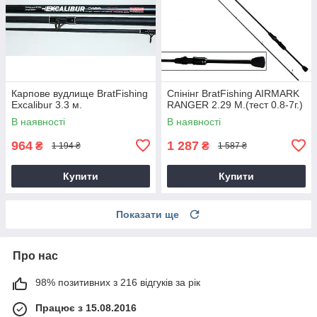
Карпове вудлище BratFishing
Спінінг BratFishing AIRMARK
Excalibur 3.3 м.
RANGER 2.29 М.(тест 0.8-7г.)
В наявності
В наявності
964
1 287
₴
₴
1 194 ₴
1 587 ₴
Купити
Купити
Показати ще
Про нас
98% позитивних з 216 відгуків за рік
Працює з 15.08.2016