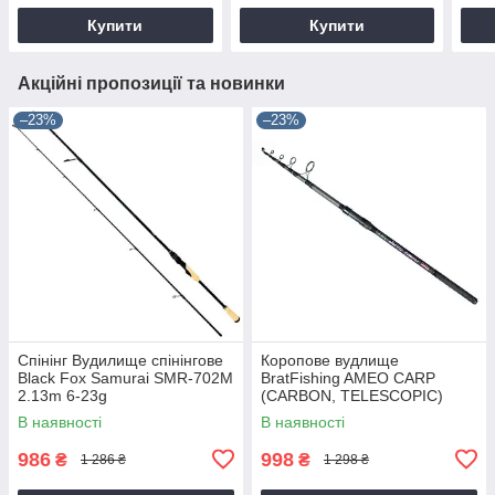
Купити
Купити
Акційні пропозиції та новинки
–23%
–23%
Спінінг Вудилище спінінгове
Коропове вудлище
Black Fox Samurai SMR-702M
BratFishing AMEO CARP
2.13m 6-23g
(CARBON, TELESCOPIC)
3.00 m / 120-220 g.
В наявності
В наявності
986
998
₴
₴
1 286 ₴
1 298 ₴