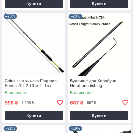
Купити
Купити
–23%
–23%
Спінінг на хижака Flagman
Вудлище для Херабуна
Bonus 70L 2.13 м 4–15 г
Herabuna fishing
В наявності
В наявності
998
687
₴
₴
1 298 ₴
887 ₴
Купити
Купити
–21%
–19%