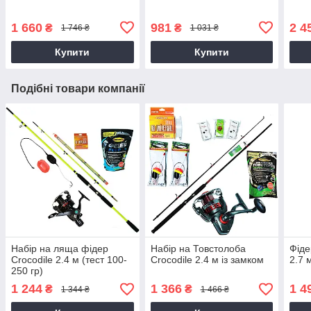
1 660
981
2 4
₴
₴
1 746 ₴
1 031 ₴
Купити
Купити
Подібні товари компанії
Набір на ляща фідер
Набір на Товстолоба
Фіде
Сroсоdile 2.4 м (тест 100-
Croсоdile 2.4 м із замком
2.7 
250 гр)
1 244
1 366
1 4
₴
₴
1 344 ₴
1 466 ₴