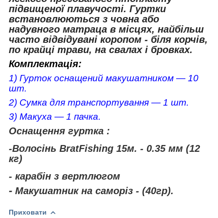
підвищеної плавучості.
Гуртки
встановлюються з човна або
надувного матраца в місцях, найбільш
часто відвідувані коропом - біля корчів,
по крайці трави, на свалах і бровках.
Комплектація:
1) Гурток оснащений макушатником ― 10
шт.
2) Сумка для транспортування
― 1 шт.
3) Макуха
― 1 пачка.
Оснащення гуртка :
-Волосінь BratFishing 15м. - 0.35 мм (12
кг)
- карабін з вертлюгом
-
Макушатник на саморіз - (40гр).
Приховати