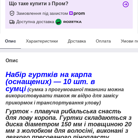
Що таке купити з Пром?
Замовлення під захистом
Доступна доставка
Опис
Характеристики
Доставка
Оплата
Умови п
Опис
Набір гуртків на карпа
(оснащених) ― 10 шт. в
сумці
(
сумка з прогумованої тканини можна
використовувати також як відро для замісу
прикормок і транспортування улову)
Гурток - плавуча рибальська снасть
для лову коропа.
Гуртки складаються з
диска діаметром 150 мм і товщиною 20
мм з жолобком для волосіні, виконані з
легкого пресованого пінопласту