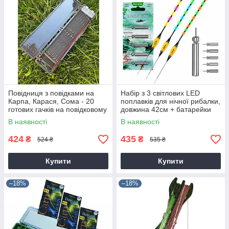
Повідниця з повідками на
Набір з 3 світлових LED
Карпа, Карася, Сома - 20
поплавків для нічної рибалки,
готових гачків на повідковому
довжина 42см + батарейки
матеріалі
CR425-5шт
В наявності
В наявності
424
435
₴
₴
524 ₴
535 ₴
Купити
Купити
–18%
–18%