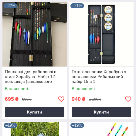
–22%
–21%
Поплавці для риболовлі в
Готові оснастки Херабуна з
стилі Херабуна. Набір 12
поплавцями Рибальський
поплавців (випадкового
набір 15 в 1
кольору ваги та довжини) +
В наявності
В наявності
коробка
695
940
₴
₴
895 ₴
1 190 ₴
Купити
Купити
–19%
–19%