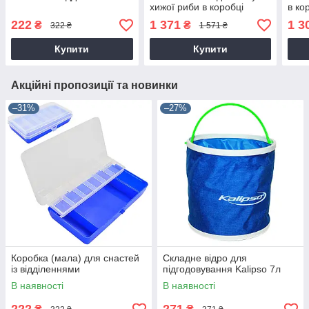
хижої риби в коробці
в ко
222
1 371
1 3
₴
₴
322 ₴
1 571 ₴
Купити
Купити
Акційні пропозиції та новинки
–31%
–27%
Коробка (мала) для снастей
Складне відро для
із відділеннями
підгодовування Kalipso 7л
В наявності
В наявності