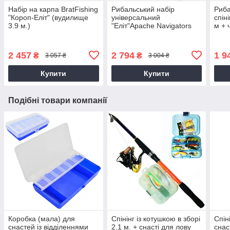
Набір на карпа BratFishing
Рибальський набір
Риба
"Короп-Еліт" (вудилище
універсальний
спін
3.9 м.)
"Еліт"Apache Navigators
м + 
new 2.10 м
2 457
2 794
1 9
₴
₴
3 057 ₴
3 004 ₴
Купити
Купити
Подібні товари компанії
Коробка (мала) для
Спінінг із котушкою в зборі
Спін
снастей із відділеннями
2.1 м. + снасті для лову
снас