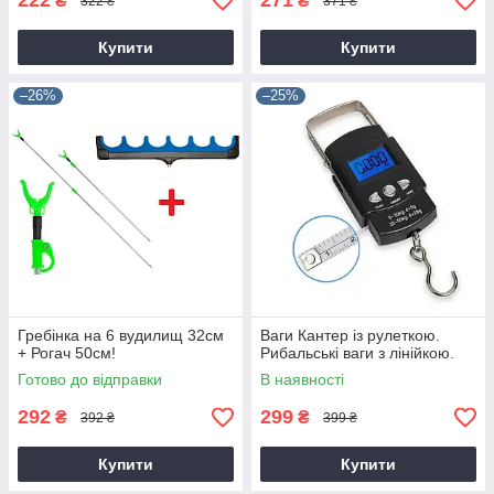
222
271
₴
₴
322 ₴
371 ₴
Купити
Купити
–26%
–25%
Гребінка на 6 вудилищ 32см
Ваги Кантер із рулеткою.
+ Рогач 50см!
Рибальські ваги з лінійкою.
Готово до відправки
В наявності
292
299
₴
₴
392 ₴
399 ₴
Купити
Купити