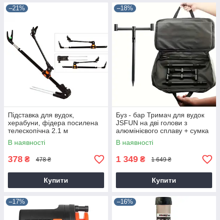
–21%
–18%
Підставка для вудок,
Буз - бар Тримач для вудок
херабуни, фідера посилена
JSFUN на дві голови з
телескопічна 2.1 м
алюмінієвого сплаву + сумка
В наявності
В наявності
378
1 349
₴
₴
478 ₴
1 649 ₴
Купити
Купити
–17%
–16%