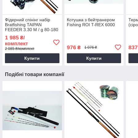
Фідерний спінінг набір
Котушка з бейтранером
Терм
Bratfishing TAIPAN
Fishing ROI T-REX 6000
(сір
FEEDER 3.30 M / g 80-180
1 985
₴/
комплект
976
837
₴
1 076 ₴
2 085 ₴/комплект
Купити
Купити
Подібні товари компанії