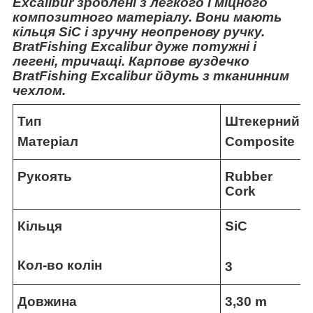
Excalibur зроблені з легкого і міцного
композитного матеріалу. Вони мають
кільця SiC і зручну неопренову ручку.
BratFishing Excalibur дуже потужні і
легені, тричащі. Карпове вуздечко
BratFishing Excalibur йдуть з тканинним
чехлом.
Тип
Штекерний
Матеріал
Composite
Рукоять
Rubber
Cork
Кільця
SiC
Кол-во колін
3
Довжина
3,30 m