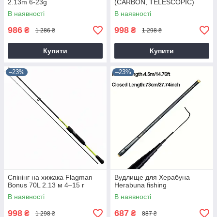
2.13m 6-23g
(CARBON, TELESCOPIC)
3.00 m / 120-220 g.
В наявності
В наявності
986
998
₴
₴
1 286 ₴
1 298 ₴
Купити
Купити
–23%
–23%
Спінінг на хижака Flagman
Вудлище для Херабуна
Bonus 70L 2.13 м 4–15 г
Herabuna fishing
В наявності
В наявності
998
687
₴
₴
1 298 ₴
887 ₴