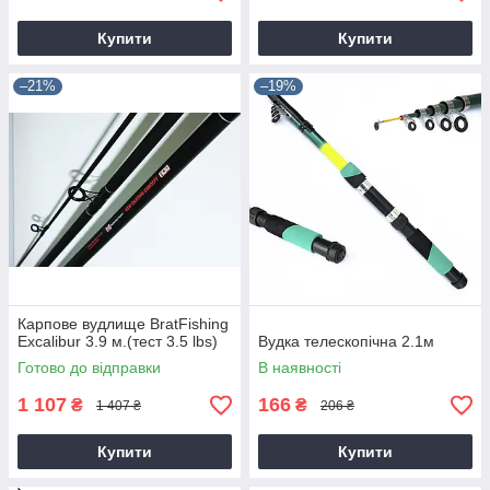
Купити
Купити
–21%
–19%
Карпове вудлище BratFishing
Excalibur 3.9 м.(тест 3.5 lbs)
Вудка телескопічна 2.1м
Готово до відправки
В наявності
1 107
166
₴
₴
1 407 ₴
206 ₴
Купити
Купити