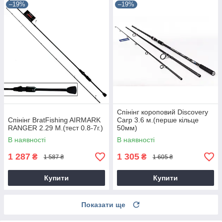
–19%
–19%
Спінінг короповий Discovery
Спінінг BratFishing AIRMARK
Carp 3.6 м.(перше кільце
RANGER 2.29 М.(тест 0.8-7г.)
50мм)
В наявності
В наявності
1 287
1 305
₴
₴
1 587 ₴
1 605 ₴
Купити
Купити
Показати ще