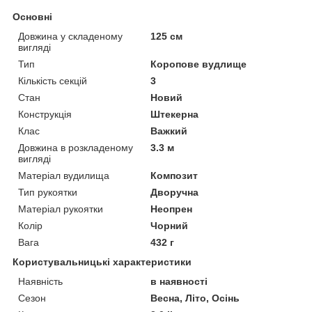
Основні
Довжина у складеному
125 см
вигляді
Тип
Коропове вудлище
Кількість секцій
3
Стан
Новий
Конструкція
Штекерна
Клас
Важкий
Довжина в розкладеному
3.3 м
вигляді
Матеріал вудилища
Композит
Тип рукоятки
Дворучна
Матеріал рукоятки
Неопрен
Колір
Чорний
Вага
432 г
Користувальницькі характеристики
Наявність
в наявності
Сезон
Весна, Літо, Осінь