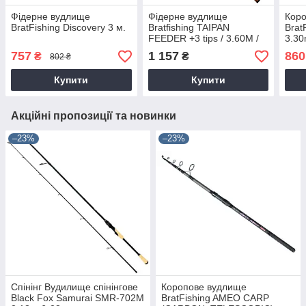
Фідерне вудлище
Фідерне вудлище
Кор
BratFishing Discovery 3 м.
Bratfishing TAIPAN
Brat
FEEDER +3 tips / 3.60M /
3.3
80-180 g
757
1 157
860
₴
₴
802 ₴
Купити
Купити
Акційні пропозиції та новинки
–23%
–23%
Спінінг Вудилище спінінгове
Коропове вудлище
Black Fox Samurai SMR-702M
BratFishing AMEO CARP