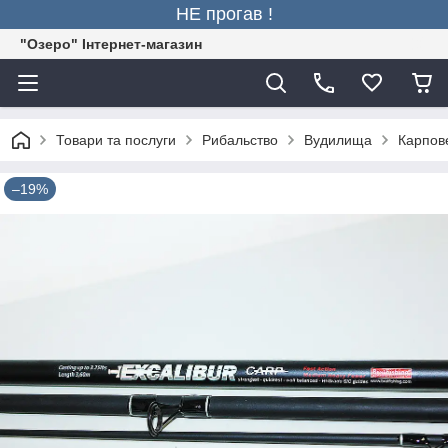
НЕ прогав !
"Озеро" Інтернет-магазин
Товари та послуги
Рибальство
Вудилища
Карпове
–19%