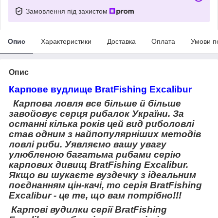
Замовлення під захистом
Опис
Характеристики
Доставка
Оплата
Умови п
Опис
Карпове вудлище
BratFishing Excalibur
Карпова ловля все більше й більше
завойовує серця рибалок України. За
останні кілька років цей вид риболовлі
став одним з найпопулярніших методів
ловлі риби. Уявляємо вашу увагу
улюбленою багатьма рибами серію
карпових дивищ BratFishing Excalibur.
Якщо ви шукаєте вуздечку з ідеальним
поєднанням цін-качі, то серія BratFishing
Excalibur - це те, що вам потрібно!!!
Карпові вудилки серії BratFishing